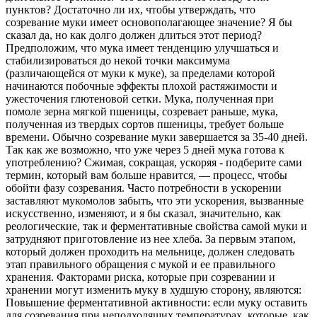
пунктов? Достаточно ли их, чтобы утверждать, что
созревание муки имеет основополагающее значение? Я бы
сказал да, но как долго должен длиться этот период?
Предположим, что мука имеет тенденцию улучшаться и
стабилизироваться до некой точки максимума
(различающейся от муки к муке), за пределами которой
начинаются побочные эффекты плохой растяжимости и
ужесточения глютеновой сетки. Мука, ​​полученная при
помоле зерна мягкой пшеницы, созревает раньше, мука,
полученная из твердых сортов пшеницы, требует больше
времени. Обычно созревание муки завершается за 35-40 дней.
Так как же возможно, что уже через 5 дней мука готова к
употреблению? Сжимая, сокращая, ускоряя - подберите сами
термин, который вам больше нравится, — процесс, чтобы
обойти фазу созревания. Часто потребности в ускорении
заставляют мукомолов забыть, что эти ускорения, вызванные
искусственно, изменяют, и я бы сказал, значительно, как
реологические, так и ферментативные свойства самой муки и
затрудняют приготовление из нее хлеба. За первым этапом,
который должен проходить на мельнице, должен следовать
этап правильного обращения с мукой и ее правильного
хранения. Факторами риска, которые при созревании и
хранении могут изменить муку в худшую сторону, являются:
Повышение ферментативной активности: если муку оставить
для созревания при неподходящих температурах, которые, как