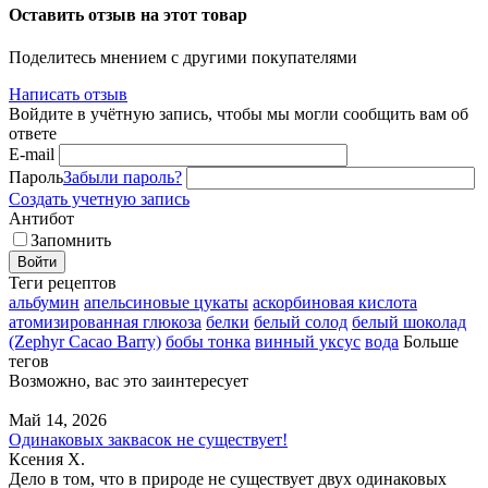
Оставить отзыв на этот товар
Поделитесь мнением с другими покупателями
Написать отзыв
Войдите в учётную запись, чтобы мы могли сообщить вам об
ответе
E-mail
Пароль
Забыли пароль?
Создать учетную запись
Антибот
Запомнить
Войти
Теги рецептов
альбумин
апельсиновые цукаты
аскорбиновая кислота
атомизированная глюкоза
белки
белый солод
белый шоколад
(Zephyr Cacao Barry)
бобы тонка
винный уксус
вода
Больше
тегов
Возможно, вас это заинтересует
Май 14, 2026
Одинаковых заквасок не существует!
Ксения Х.
Дело в том, что в природе не существует двух одинаковых