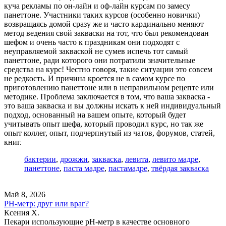
куча рекламы по он-лайн и оф-лайн курсам по замесу
панеттоне. Участники таких курсов (особенно новички)
возвращаясь домой сразу же и часто кардинально меняют
метод ведения свой закваски на тот, что был рекомендован
шефом и очень часто к праздникам они подходят с
неуправляемой закваской не сумев испечь тот самый
панеттоне, ради которого они потратили значительные
средства на курс! Честно говоря, такие ситуации это совсем
не редкость. И причина кроется не в самом курсе по
приготовлению панеттоне или в неправильном рецепте или
методике. Проблема заключается в том, что ваша закваска -
это ваша закваска и вы должны искать к ней индивидуальный
подход, основанный на вашем опыте, который будет
учитывать опыт шефа, который проводил курс, но так же
опыт коллег, опыт, подчерпнутый из чатов, форумов, статей,
книг.
бактерии
,
дрожжи
,
закваска
,
левита
,
левито мадре
,
панеттоне
,
паста мадре
,
пастамадре
,
твёрдая закваска
Май 8, 2026
PH-метр: друг или враг?
Ксения Х.
Пекари использующие pH-метр в качестве основного