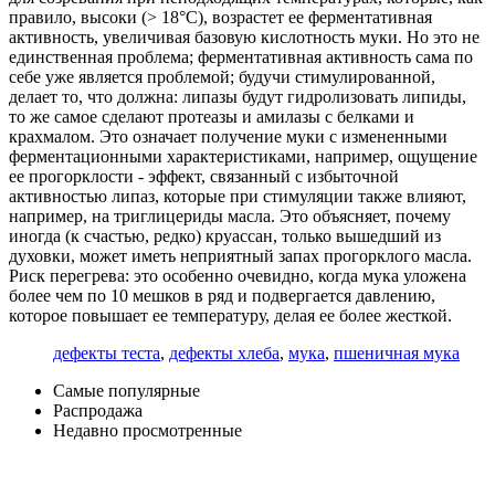
правило, высоки (> 18°C), возрастет ее ферментативная
активность, увеличивая базовую кислотность муки. Но это не
единственная проблема; ферментативная активность сама по
себе уже является проблемой; будучи стимулированной,
делает то, что должна: липазы будут гидролизовать липиды,
то же самое сделают протеазы и амилазы с белками и
крахмалом. Это означает получение муки с измененными
ферментационными характеристиками, например, ощущение
ее прогорклости - эффект, связанный с избыточной
активностью липаз, которые при стимуляции также влияют,
например, на триглицериды масла. Это объясняет, почему
иногда (к счастью, редко) круассан, только вышедший из
духовки, может иметь неприятный запах прогорклого масла.
Риск перегрева: это особенно очевидно, когда мука уложена
более чем по 10 мешков в ряд и подвергается давлению,
которое повышает ее температуру, делая ее более жесткой.
дефекты теста
,
дефекты хлеба
,
мука
,
пшеничная мука
Самые популярные
Распродажа
Недавно просмотренные