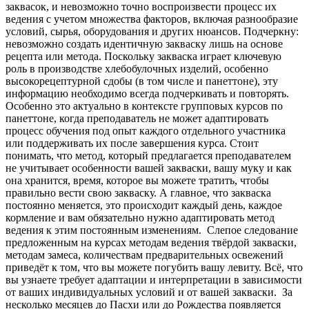
заквасок, и невозможно точно воспроизвести процесс их
ведения с учетом множества факторов, включая разнообразие
условий, сырья, оборудования и других нюансов. Подчеркну:
невозможно создать идентичную закваску лишь на основе
рецепта или метода. Поскольку закваска играет ключевую
роль в производстве хлебобулочных изделий, особенно
высокорецептурной сдобы (в том числе и панеттоне), эту
информацию необходимо всегда подчеркивать и повторять.
Особенно это актуально в контексте групповых курсов по
панеттоне, когда преподаватель не может адаптировать
процесс обучения под опыт каждого отдельного участника
или поддерживать их после завершения курса. Стоит
понимать, что метод, который предлагается преподавателем
не учитывает особенности вашей закваски, вашу муку и как
она хранится, время, которое вы можете тратить, чтобы
правильно вести свою закваску. А главное, что закваска
постоянно меняется, это происходит каждый день, каждое
кормление и вам обязательно нужно адаптировать метод
ведения к этим постоянным изменениям. Слепое следование
предложенным на курсах методам ведения твёрдой закваски,
методам замеса, количествам предварительных освежений
приведёт к том, что вы можете погубить вашу левиту. Всё, что
вы узнаете требует адаптации и интерпретации в зависимости
от ваших индивидуальных условий и от вашей закваски. За
несколько месяцев до Пасхи или до Рождества появляется