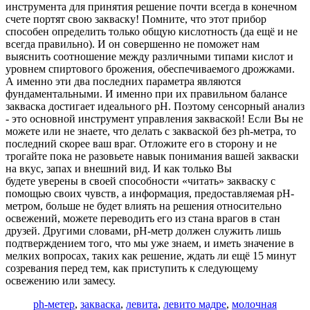
инструмента для принятия решение почти всегда в конечном
счете портят свою закваску! Помните, что этот прибор
способен определить только общую кислотность (да ещё и не
всегда правильно). И он совершенно не поможет нам
выяснить соотношение между различными типами кислот и
уровнем спиртового брожения, обеспечиваемого дрожжами.
А именно эти два последних параметра являются
фундаментальными. И именно при их правильном балансе
закваска достигает идеального pH. Поэтому сенсорный анализ
- это основной инструмент управления закваской! Если Вы не
можете или не знаете, что делать с закваской без ph-метра, то
последний скорее ваш враг. Отложите его в сторону и не
трогайте пока не разовьете навык понимания вашей закваски
на вкус, запах и внешний вид. И как только Вы
будете уверены в своей способности «читать» закваску с
помощью своих чувств, а информация, предоставляемая pH-
метром, больше не будет влиять на решения относительно
освежений, можете переводить его из стана врагов в стан
друзей. Другими словами, pH-метр должен служить лишь
подтверждением того, что мы уже знаем, и иметь значение в
мелких вопросах, таких как решение, ждать ли ещё 15 минут
созревания перед тем, как приступить к следующему
освежению или замесу.
ph-метер
,
закваска
,
левита
,
левито мадре
,
молочная