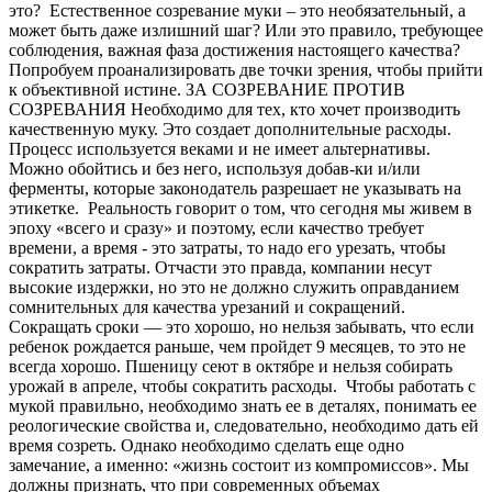
это? Естественное созревание муки – это необязательный, а
может быть даже излишний шаг? Или это правило, требующее
соблюдения, важная фаза достижения настоящего качества?
Попробуем проанализировать две точки зрения, чтобы прийти
к объективной истине. ЗА СОЗРЕВАНИЕ ПРОТИВ
СОЗРЕВАНИЯ Необходимо для тех, кто хочет производить
качественную муку. Это создает дополнительные расходы.
Процесс используется веками и не имеет альтернативы.
Можно обойтись и без него, используя добав-ки и/или
ферменты, которые законодатель разрешает не указывать на
этикетке. Реальность говорит о том, что сегодня мы живем в
эпоху «всего и сразу» и поэтому, если качество требует
времени, а время - это затраты, то надо его урезать, чтобы
сократить затраты. Отчасти это правда, компании несут
высокие издержки, но это не должно служить оправданием
сомнительных для качества урезаний и сокращений.
Сокращать сроки — это хорошо, но нельзя забывать, что если
ребенок рождается раньше, чем пройдет 9 месяцев, то это не
всегда хорошо. Пшеницу сеют в октябре и нельзя собирать
урожай в апреле, чтобы сократить расходы. Чтобы работать с
мукой правильно, необходимо знать ее в деталях, понимать ее
реологические свойства и, следовательно, необходимо дать ей
время созреть. Однако необходимо сделать еще одно
замечание, а именно: «жизнь состоит из компромиссов». Мы
должны признать, что при современных объемах