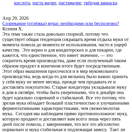
кислота
,
паста мадре
,
пастамадре
,
твёрдая закваска
Апр 29, 2026
Созревание (отлёжка) муки: необходимо или бесполезно?
Ксения Х.
Эта тема также стала довольно спорной, потому что
существует общая тенденция сокращать время отдыха муки от
момента помола до момента ее использования, часто в ущерб
качеству. Это верно и для кондитерских и для пекарен, где
кажется, что единственное, что имеет значение, — это
сократить время производства, даже если полученный таким
образом продукт в конечном итоге будет посредственным.
Этот образ мышления просочился и в мир мукомольного
производства, ведь когда-то для мельниц было важно хранить
у себя муку не менее месяца, прежде чем продавать ее и
доставлять покупателю. Старые кондитеры укладывали муку
в дом в октябре, чтобы быть уверенными, что в декабре она
будет идеально созревшей и стабильной. Все это потому, что
зрелая мука обладает большей пластичностью и улучшенными
ферментативными характеристиками, чем свежесмолотая
мука. Сегодня мы наблюдаем прямо противоположное: муку,
которую продают и доставляют вам всего лишь через пять
дней после помола, с заверениями, что все это абсолютно
нормально и мука стабильная и подлежащая замесу. Такт ли