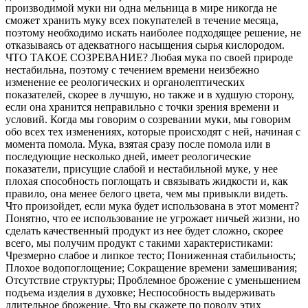
производимой муки ни одна мельница в мире никогда не
сможет хранить муку всех покупателей в течение месяца,
поэтому необходимо искать наиболее подходящее решение, не
отказываясь от адекватного насыщения сырья кислородом.
ЧТО ТАКОЕ СОЗРЕВАНИЕ? Любая мука по своей природе
нестабильна, поэтому с течением времени неизбежно
изменение ее реологических и органолептических
показателей, скорее в лучшую, но также и в худшую сторону,
если она хранится неправильно с точки зрения времени и
условий. Когда мы говорим о созревании муки, мы говорим
обо всех тех изменениях, которые происходят с ней, начиная с
момента помола. Мука, ​​взятая сразу после помола или в
последующие несколько дней, имеет реологические
показатели, присущие слабой и нестабильной муке, у нее
плохая способность поглощать и связывать жидкости и, как
правило, она менее белого цвета, чем мы привыкли видеть.
Что произойдет, если мука будет использована в этот момент?
Понятно, что ее использование не угрожает ничьей жизни, но
сделать качественный продукт из нее будет сложно, скорее
всего, мы получим продукт с такими характеристиками:
Чрезмерно слабое и липкое тесто; Пониженная стабильность;
Плохое водопоглощение; Сокращение времени замешивания;
Отсутствие структуры; Проблемное брожение с уменьшением
подъема изделия в духовке; Неспособность выдерживать
длительное брожение. Что вы скажете по поводу этих