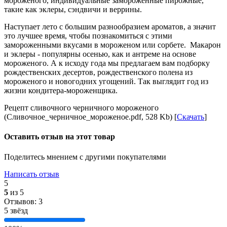
мороженого, индивидуальные замороженные пирожные,
такие как эклеры, сэндвичи и веррины.
Наступает лето с большим разнообразием ароматов, а значит
это лучшее время, чтобы познакомиться с этими
замороженными вкусами в мороженом или сорбете. Макарон
и эклеры - популярны осенью, как и антреме на основе
мороженого. А к исходу года мы предлагаем вам подборку
рождественских десертов, рождественского полена из
мороженого и новогодних угощений. Так выглядит год из
жизни кондитера-мороженщика.
Рецепт сливочного черничного мороженого
(Сливочное_черничное_мороженое.pdf, 528 Kb) [
Скачать
]
Оставить отзыв на этот товар
Поделитесь мнением с другими покупателями
Написать отзыв
5
5
из 5
Отзывов: 3
5 звёзд