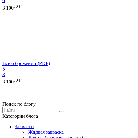
6
00
₽
3 100
Все о брожении (PDF)
5
3
00
₽
3 100
Поиск по блогу
Категории блога
Закваски
Жидкая закваска
Левита (твёрдая закваска)