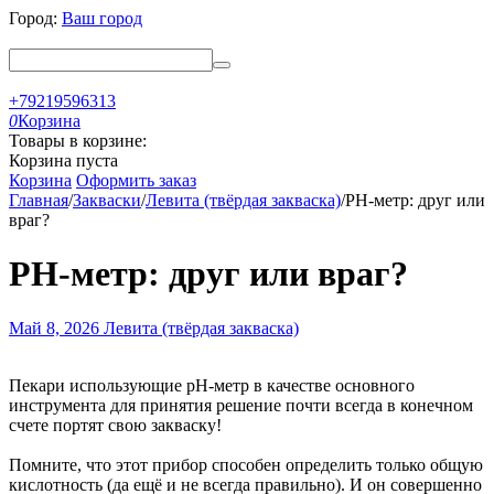
Город:
Ваш город
+79219596313
0
Корзина
Товары в корзине:
Корзина пуста
Корзина
Оформить заказ
Главная
/
Закваски
/
Левита (твёрдая закваска)
/
PH-метр: друг или
враг?
PH-метр: друг или враг?
Май 8, 2026
Левита (твёрдая закваска)
Пекари использующие pH-метр в качестве основного
инструмента для принятия решение почти всегда в конечном
счете портят свою закваску!
Помните, что этот прибор способен определить только общую
кислотность (да ещё и не всегда правильно). И он совершенно