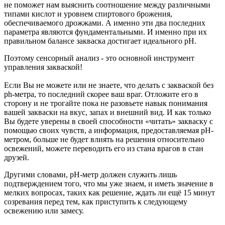
не поможет нам выяснить соотношение между различными
типами кислот и уровнем спиртового брожения,
обеспечиваемого дрожжами. А именно эти два последних
параметра являются фундаментальными. И именно при их
правильном балансе закваска достигает идеального pH.
Поэтому сенсорный анализ - это основной инструмент
управления закваской!
Если Вы не можете или не знаете, что делать с закваской без
ph-метра, то последний скорее ваш враг. Отложите его в
сторону и не трогайте пока не разовьете навык понимания
вашей закваски на вкус, запах и внешний вид. И как только
Вы будете уверены в своей способности «читать» закваску с
помощью своих чувств, а информация, предоставляемая pH-
метром, больше не будет влиять на решения относительно
освежений, можете переводить его из стана врагов в стан
друзей.
Другими словами, pH-метр должен служить лишь
подтверждением того, что мы уже знаем, и иметь значение в
мелких вопросах, таких как решение, ждать ли ещё 15 минут
созревания перед тем, как приступить к следующему
освежению или замесу.