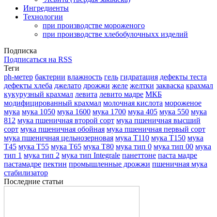
Ингредиенты
Технологии
при производстве мороженого
при производстве хлебобулочныхх изделий
Подписка
Подписаться на RSS
Теги
ph-метер
бактерии
влажность
гель
гидратация
дефекты теста
дефекты хлеба
джелато
дрожжи
желе
желтки
закваска
крахмал
кукурузный крахмал
левита
левито мадре
МКБ
модифицированный крахмал
молочная кислота
мороженое
мука
мука 1050
мука 1600
мука 1700
мука 405
мука 550
мука
812
мука пшеничная второй сорт
мука пшеничная высший
сорт
мука пшеничная обойная
мука пшеничная первый сорт
мука пшеничная цельнозерновая
мука Т110
мука Т150
мука
Т45
мука Т55
мука Т65
мука Т80
мука тип 0
мука тип 00
мука
тип 1
мука тип 2
мука тип Integrale
панеттоне
паста мадре
пастамадре
пектин
промышленные дрожжи
пшеничная мука
стабилизатор
Последние статьи