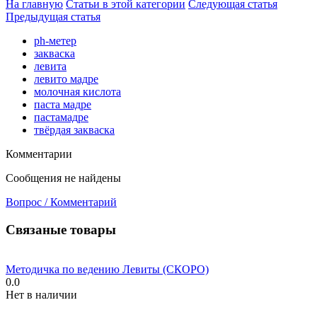
На главную
Статьи в этой категории
Следующая статья
Предыдущая статья
ph-метер
закваска
левита
левито мадре
молочная кислота
паста мадре
пастамадре
твёрдая закваска
Комментарии
Сообщения не найдены
Вопрос / Комментарий
Связаные товары
Методичка по ведению Левиты (СКОРО)
0.0
Нет в наличии