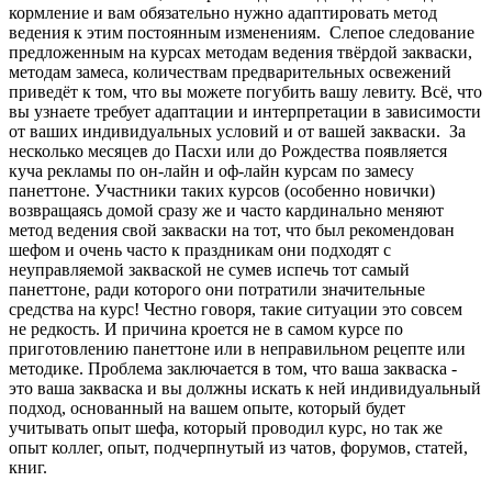
кормление и вам обязательно нужно адаптировать метод
ведения к этим постоянным изменениям. Слепое следование
предложенным на курсах методам ведения твёрдой закваски,
методам замеса, количествам предварительных освежений
приведёт к том, что вы можете погубить вашу левиту. Всё, что
вы узнаете требует адаптации и интерпретации в зависимости
от ваших индивидуальных условий и от вашей закваски. За
несколько месяцев до Пасхи или до Рождества появляется
куча рекламы по он-лайн и оф-лайн курсам по замесу
панеттоне. Участники таких курсов (особенно новички)
возвращаясь домой сразу же и часто кардинально меняют
метод ведения свой закваски на тот, что был рекомендован
шефом и очень часто к праздникам они подходят с
неуправляемой закваской не сумев испечь тот самый
панеттоне, ради которого они потратили значительные
средства на курс! Честно говоря, такие ситуации это совсем
не редкость. И причина кроется не в самом курсе по
приготовлению панеттоне или в неправильном рецепте или
методике. Проблема заключается в том, что ваша закваска -
это ваша закваска и вы должны искать к ней индивидуальный
подход, основанный на вашем опыте, который будет
учитывать опыт шефа, который проводил курс, но так же
опыт коллег, опыт, подчерпнутый из чатов, форумов, статей,
книг.