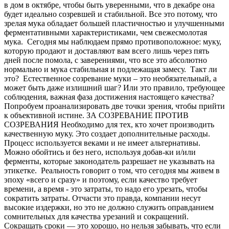
в дом в октябре, чтобы быть уверенными, что в декабре она
будет идеально созревшей и стабильной. Все это потому, что
зрелая мука обладает большей пластичностью и улучшенными
ферментативными характеристиками, чем свежесмолотая
мука. Сегодня мы наблюдаем прямо противоположное: муку,
которую продают и доставляют вам всего лишь через пять
дней после помола, с заверениями, что все это абсолютно
нормально и мука стабильная и подлежащая замесу. Такт ли
это? Естественное созревание муки – это необязательный, а
может быть даже излишний шаг? Или это правило, требующее
соблюдения, важная фаза достижения настоящего качества?
Попробуем проанализировать две точки зрения, чтобы прийти
к объективной истине. ЗА СОЗРЕВАНИЕ ПРОТИВ
СОЗРЕВАНИЯ Необходимо для тех, кто хочет производить
качественную муку. Это создает дополнительные расходы.
Процесс используется веками и не имеет альтернативы.
Можно обойтись и без него, используя добав-ки и/или
ферменты, которые законодатель разрешает не указывать на
этикетке. Реальность говорит о том, что сегодня мы живем в
эпоху «всего и сразу» и поэтому, если качество требует
времени, а время - это затраты, то надо его урезать, чтобы
сократить затраты. Отчасти это правда, компании несут
высокие издержки, но это не должно служить оправданием
сомнительных для качества урезаний и сокращений.
Сокращать сроки — это хорошо, но нельзя забывать, что если