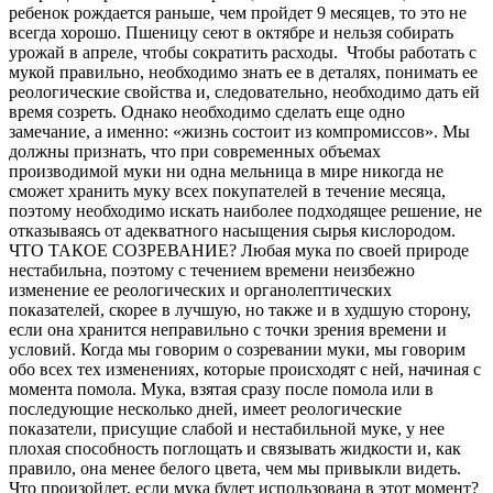
ребенок рождается раньше, чем пройдет 9 месяцев, то это не
всегда хорошо. Пшеницу сеют в октябре и нельзя собирать
урожай в апреле, чтобы сократить расходы. Чтобы работать с
мукой правильно, необходимо знать ее в деталях, понимать ее
реологические свойства и, следовательно, необходимо дать ей
время созреть. Однако необходимо сделать еще одно
замечание, а именно: «жизнь состоит из компромиссов». Мы
должны признать, что при современных объемах
производимой муки ни одна мельница в мире никогда не
сможет хранить муку всех покупателей в течение месяца,
поэтому необходимо искать наиболее подходящее решение, не
отказываясь от адекватного насыщения сырья кислородом.
ЧТО ТАКОЕ СОЗРЕВАНИЕ? Любая мука по своей природе
нестабильна, поэтому с течением времени неизбежно
изменение ее реологических и органолептических
показателей, скорее в лучшую, но также и в худшую сторону,
если она хранится неправильно с точки зрения времени и
условий. Когда мы говорим о созревании муки, мы говорим
обо всех тех изменениях, которые происходят с ней, начиная с
момента помола. Мука, ​​взятая сразу после помола или в
последующие несколько дней, имеет реологические
показатели, присущие слабой и нестабильной муке, у нее
плохая способность поглощать и связывать жидкости и, как
правило, она менее белого цвета, чем мы привыкли видеть.
Что произойдет, если мука будет использована в этот момент?