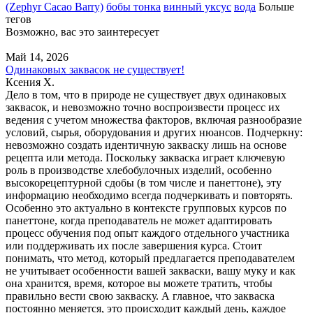
(Zephyr Cacao Barry)
бобы тонка
винный уксус
вода
Больше
тегов
Возможно, вас это заинтересует
Май 14, 2026
Одинаковых заквасок не существует!
Ксения Х.
Дело в том, что в природе не существует двух одинаковых
заквасок, и невозможно точно воспроизвести процесс их
ведения с учетом множества факторов, включая разнообразие
условий, сырья, оборудования и других нюансов. Подчеркну:
невозможно создать идентичную закваску лишь на основе
рецепта или метода. Поскольку закваска играет ключевую
роль в производстве хлебобулочных изделий, особенно
высокорецептурной сдобы (в том числе и панеттоне), эту
информацию необходимо всегда подчеркивать и повторять.
Особенно это актуально в контексте групповых курсов по
панеттоне, когда преподаватель не может адаптировать
процесс обучения под опыт каждого отдельного участника
или поддерживать их после завершения курса. Стоит
понимать, что метод, который предлагается преподавателем
не учитывает особенности вашей закваски, вашу муку и как
она хранится, время, которое вы можете тратить, чтобы
правильно вести свою закваску. А главное, что закваска
постоянно меняется, это происходит каждый день, каждое