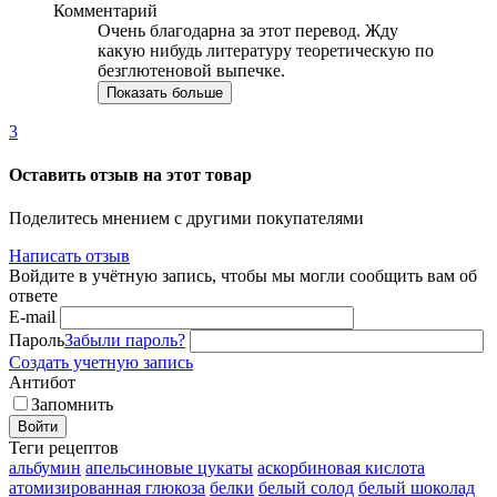
Комментарий
Очень благодарна за этот перевод. Жду
какую нибудь литературу теоретическую по
безглютеновой выпечке.
Показать больше
3
Оставить отзыв на этот товар
Поделитесь мнением с другими покупателями
Написать отзыв
Войдите в учётную запись, чтобы мы могли сообщить вам об
ответе
E-mail
Пароль
Забыли пароль?
Создать учетную запись
Антибот
Запомнить
Войти
Теги рецептов
альбумин
апельсиновые цукаты
аскорбиновая кислота
атомизированная глюкоза
белки
белый солод
белый шоколад