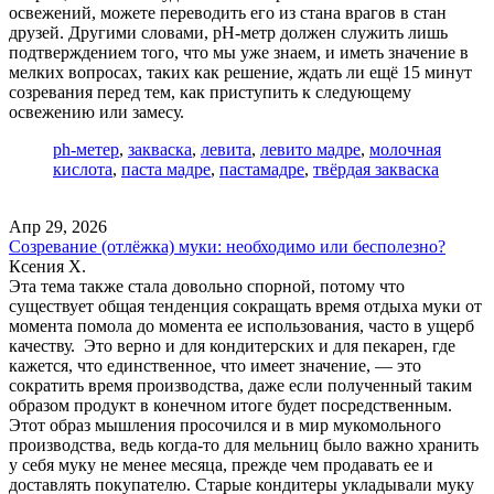
освежений, можете переводить его из стана врагов в стан
друзей. Другими словами, pH-метр должен служить лишь
подтверждением того, что мы уже знаем, и иметь значение в
мелких вопросах, таких как решение, ждать ли ещё 15 минут
созревания перед тем, как приступить к следующему
освежению или замесу.
ph-метер
,
закваска
,
левита
,
левито мадре
,
молочная
кислота
,
паста мадре
,
пастамадре
,
твёрдая закваска
Апр 29, 2026
Созревание (отлёжка) муки: необходимо или бесполезно?
Ксения Х.
Эта тема также стала довольно спорной, потому что
существует общая тенденция сокращать время отдыха муки от
момента помола до момента ее использования, часто в ущерб
качеству. Это верно и для кондитерских и для пекарен, где
кажется, что единственное, что имеет значение, — это
сократить время производства, даже если полученный таким
образом продукт в конечном итоге будет посредственным.
Этот образ мышления просочился и в мир мукомольного
производства, ведь когда-то для мельниц было важно хранить
у себя муку не менее месяца, прежде чем продавать ее и
доставлять покупателю. Старые кондитеры укладывали муку