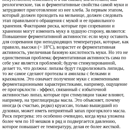
реологические, так и ферментативные свойства самой муки и
затрудняют приготовление из нее хлеба. За первым этапом,
который должен проходить на мельнице, должен следовать
этап правильного обращения с мукой и ее правильного
хранения. Факторами риска, которые при созревании и
хранении могут изменить муку в худшую сторону, являются:
Повышение ферментативной активности: если муку оставить
для созревания при неподходящих температурах, которые, как
правило, высоки (> 18°C), возрастет ее ферментативная
активность, увеличивая базовую кислотность муки. Но это не
единственная проблема; ферментативная активность сама по
себе уже является проблемой; будучи стимулированной,
делает то, что должна: липазы будут гидролизовать липиды,
то же самое сделают протеазы и амилазы с белками и
крахмалом. Это означает получение муки с измененными
ферментационными характеристиками, например, ощущение
ее прогорклости - эффект, связанный с избыточной
активностью липаз, которые при стимуляции также влияют,
например, на триглицериды масла. Это объясняет, почему
иногда (к счастью, редко) круассан, только вышедший из
духовки, может иметь неприятный запах прогорклого масла.
Риск перегрева: это особенно очевидно, когда мука уложена
более чем по 10 мешков в ряд и подвергается давлению,
которое повышает ее температуру, делая ее более жесткой.