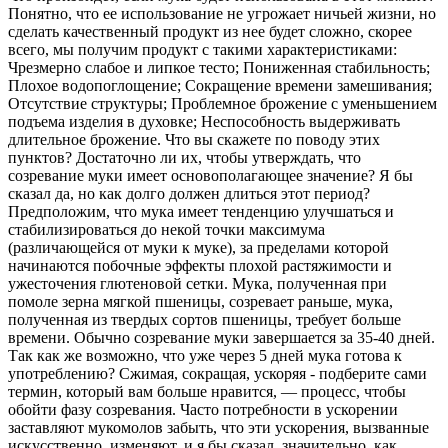
Понятно, что ее использование не угрожает ничьей жизни, но
сделать качественный продукт из нее будет сложно, скорее
всего, мы получим продукт с такими характеристиками:
Чрезмерно слабое и липкое тесто; Пониженная стабильность;
Плохое водопоглощение; Сокращение времени замешивания;
Отсутствие структуры; Проблемное брожение с уменьшением
подъема изделия в духовке; Неспособность выдерживать
длительное брожение. Что вы скажете по поводу этих
пунктов? Достаточно ли их, чтобы утверждать, что
созревание муки имеет основополагающее значение? Я бы
сказал да, но как долго должен длиться этот период?
Предположим, что мука имеет тенденцию улучшаться и
стабилизироваться до некой точки максимума
(различающейся от муки к муке), за пределами которой
начинаются побочные эффекты плохой растяжимости и
ужесточения глютеновой сетки. Мука, ​​полученная при
помоле зерна мягкой пшеницы, созревает раньше, мука,
полученная из твердых сортов пшеницы, требует больше
времени. Обычно созревание муки завершается за 35-40 дней.
Так как же возможно, что уже через 5 дней мука готова к
употреблению? Сжимая, сокращая, ускоряя - подберите сами
термин, который вам больше нравится, — процесс, чтобы
обойти фазу созревания. Часто потребности в ускорении
заставляют мукомолов забыть, что эти ускорения, вызванные
искусственно, изменяют, и я бы сказал, значительно, как