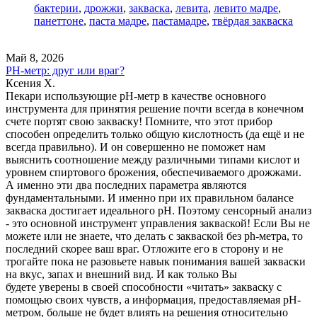
бактерии
,
дрожжи
,
закваска
,
левита
,
левито мадре
,
панеттоне
,
паста мадре
,
пастамадре
,
твёрдая закваска
Май 8, 2026
PH-метр: друг или враг?
Ксения Х.
Пекари использующие pH-метр в качестве основного
инструмента для принятия решение почти всегда в конечном
счете портят свою закваску! Помните, что этот прибор
способен определить только общую кислотность (да ещё и не
всегда правильно). И он совершенно не поможет нам
выяснить соотношение между различными типами кислот и
уровнем спиртового брожения, обеспечиваемого дрожжами.
А именно эти два последних параметра являются
фундаментальными. И именно при их правильном балансе
закваска достигает идеального pH. Поэтому сенсорный анализ
- это основной инструмент управления закваской! Если Вы не
можете или не знаете, что делать с закваской без ph-метра, то
последний скорее ваш враг. Отложите его в сторону и не
трогайте пока не разовьете навык понимания вашей закваски
на вкус, запах и внешний вид. И как только Вы
будете уверены в своей способности «читать» закваску с
помощью своих чувств, а информация, предоставляемая pH-
метром, больше не будет влиять на решения относительно