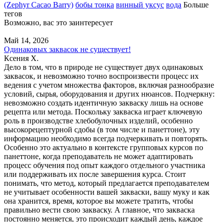
(Zephyr Cacao Barry)
бобы тонка
винный уксус
вода
Больше
тегов
Возможно, вас это заинтересует
Май 14, 2026
Одинаковых заквасок не существует!
Ксения Х.
Дело в том, что в природе не существует двух одинаковых
заквасок, и невозможно точно воспроизвести процесс их
ведения с учетом множества факторов, включая разнообразие
условий, сырья, оборудования и других нюансов. Подчеркну:
невозможно создать идентичную закваску лишь на основе
рецепта или метода. Поскольку закваска играет ключевую
роль в производстве хлебобулочных изделий, особенно
высокорецептурной сдобы (в том числе и панеттоне), эту
информацию необходимо всегда подчеркивать и повторять.
Особенно это актуально в контексте групповых курсов по
панеттоне, когда преподаватель не может адаптировать
процесс обучения под опыт каждого отдельного участника
или поддерживать их после завершения курса. Стоит
понимать, что метод, который предлагается преподавателем
не учитывает особенности вашей закваски, вашу муку и как
она хранится, время, которое вы можете тратить, чтобы
правильно вести свою закваску. А главное, что закваска
постоянно меняется, это происходит каждый день, каждое