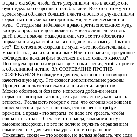
в дом в октябре, чтобы быть уверенными, что в декабре она
будет идеально созревшей и стабильной. Все это потому, что
зрелая мука обладает большей пластичностью и улучшенными
ферментативными характеристиками, чем свежесмолотая
мука. Сегодня мы наблюдаем прямо противоположное: муку,
которую продают и доставляют вам всего лишь через пять
дней после помола, с заверениями, что все это абсолютно
нормально и мука стабильная и подлежащая замесу. Такт ли
это? Естественное созревание муки – это необязательный, а
может быть даже излишний шаг? Или это правило, требующее
соблюдения, важная фаза достижения настоящего качества?
Попробуем проанализировать две точки зрения, чтобы прийти
к объективной истине. ЗА СОЗРЕВАНИЕ ПРОТИВ
СОЗРЕВАНИЯ Необходимо для тех, кто хочет производить
качественную муку. Это создает дополнительные расходы.
Процесс используется веками и не имеет альтернативы.
Можно обойтись и без него, используя добав-ки и/или
ферменты, которые законодатель разрешает не указывать на
этикетке. Реальность говорит о том, что сегодня мы живем в
эпоху «всего и сразу» и поэтому, если качество требует
времени, а время - это затраты, то надо его урезать, чтобы
сократить затраты. Отчасти это правда, компании несут
высокие издержки, но это не должно служить оправданием
сомнительных для качества урезаний и сокращений.
Сокращать сроки — это хорошо, но нельзя забывать, что если