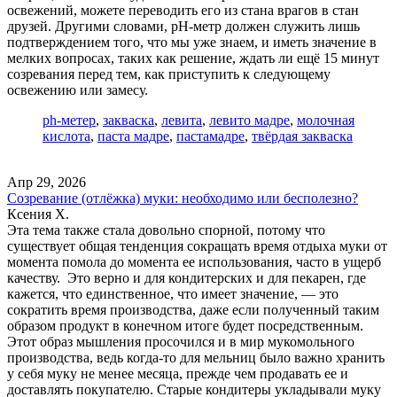
освежений, можете переводить его из стана врагов в стан
друзей. Другими словами, pH-метр должен служить лишь
подтверждением того, что мы уже знаем, и иметь значение в
мелких вопросах, таких как решение, ждать ли ещё 15 минут
созревания перед тем, как приступить к следующему
освежению или замесу.
ph-метер
,
закваска
,
левита
,
левито мадре
,
молочная
кислота
,
паста мадре
,
пастамадре
,
твёрдая закваска
Апр 29, 2026
Созревание (отлёжка) муки: необходимо или бесполезно?
Ксения Х.
Эта тема также стала довольно спорной, потому что
существует общая тенденция сокращать время отдыха муки от
момента помола до момента ее использования, часто в ущерб
качеству. Это верно и для кондитерских и для пекарен, где
кажется, что единственное, что имеет значение, — это
сократить время производства, даже если полученный таким
образом продукт в конечном итоге будет посредственным.
Этот образ мышления просочился и в мир мукомольного
производства, ведь когда-то для мельниц было важно хранить
у себя муку не менее месяца, прежде чем продавать ее и
доставлять покупателю. Старые кондитеры укладывали муку