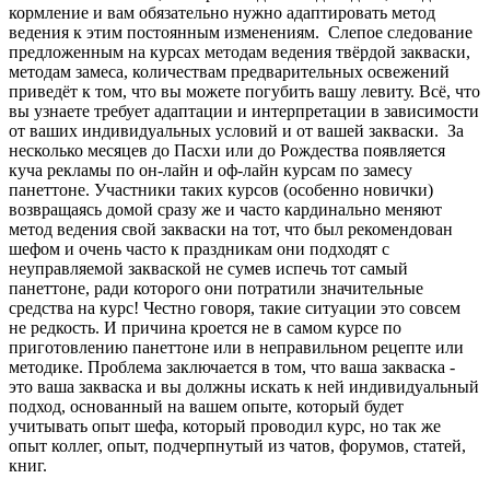
кормление и вам обязательно нужно адаптировать метод
ведения к этим постоянным изменениям. Слепое следование
предложенным на курсах методам ведения твёрдой закваски,
методам замеса, количествам предварительных освежений
приведёт к том, что вы можете погубить вашу левиту. Всё, что
вы узнаете требует адаптации и интерпретации в зависимости
от ваших индивидуальных условий и от вашей закваски. За
несколько месяцев до Пасхи или до Рождества появляется
куча рекламы по он-лайн и оф-лайн курсам по замесу
панеттоне. Участники таких курсов (особенно новички)
возвращаясь домой сразу же и часто кардинально меняют
метод ведения свой закваски на тот, что был рекомендован
шефом и очень часто к праздникам они подходят с
неуправляемой закваской не сумев испечь тот самый
панеттоне, ради которого они потратили значительные
средства на курс! Честно говоря, такие ситуации это совсем
не редкость. И причина кроется не в самом курсе по
приготовлению панеттоне или в неправильном рецепте или
методике. Проблема заключается в том, что ваша закваска -
это ваша закваска и вы должны искать к ней индивидуальный
подход, основанный на вашем опыте, который будет
учитывать опыт шефа, который проводил курс, но так же
опыт коллег, опыт, подчерпнутый из чатов, форумов, статей,
книг.