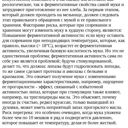
реологические, так и ферментативные свойства самой муки и
затрудняют приготовление из нее хлеба. За первым этапом,
который должен проходить на мельнице, должен следовать
этап правильного обращения с мукой и ее правильного
хранения. Факторами риска, которые при созревании и
хранении могут изменить муку в худшую сторону, являются:
Повышение ферментативной активности: если муку оставить
для созревания при неподходящих температурах, которые, как
правило, высоки (> 18°C), возрастет ее ферментативная
активность, увеличивая базовую кислотность муки. Но это не
единственная проблема; ферментативная активность сама по
себе уже является проблемой; будучи стимулированной,
делает то, что должна: липазы будут гидролизовать липиды,
то же самое сделают протеазы и амилазы с белками и
крахмалом. Это означает получение муки с измененными
ферментационными характеристиками, например, ощущение
ее прогорклости - эффект, связанный с избыточной
активностью липаз, которые при стимуляции также влияют,
например, на триглицериды масла. Это объясняет, почему
иногда (к счастью, редко) круассан, только вышедший из
духовки, может иметь неприятный запах прогорклого масла.
Риск перегрева: это особенно очевидно, когда мука уложена
более чем по 10 мешков в ряд и подвергается давлению,
которое повышает ее температуру, делая ее более жесткой.