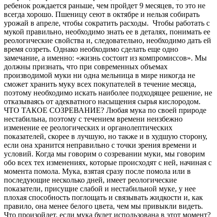
ребенок рождается раньше, чем пройдет 9 месяцев, то это не
всегда хорошо. Пшеницу сеют в октябре и нельзя собирать
урожай в апреле, чтобы сократить расходы. Чтобы работать с
мукой правильно, необходимо знать ее в деталях, понимать ее
реологические свойства и, следовательно, необходимо дать ей
время созреть. Однако необходимо сделать еще одно
замечание, а именно: «жизнь состоит из компромиссов». Мы
должны признать, что при современных объемах
производимой муки ни одна мельница в мире никогда не
сможет хранить муку всех покупателей в течение месяца,
поэтому необходимо искать наиболее подходящее решение, не
отказываясь от адекватного насыщения сырья кислородом.
ЧТО ТАКОЕ СОЗРЕВАНИЕ? Любая мука по своей природе
нестабильна, поэтому с течением времени неизбежно
изменение ее реологических и органолептических
показателей, скорее в лучшую, но также и в худшую сторону,
если она хранится неправильно с точки зрения времени и
условий. Когда мы говорим о созревании муки, мы говорим
обо всех тех изменениях, которые происходят с ней, начиная с
момента помола. Мука, ​​взятая сразу после помола или в
последующие несколько дней, имеет реологические
показатели, присущие слабой и нестабильной муке, у нее
плохая способность поглощать и связывать жидкости и, как
правило, она менее белого цвета, чем мы привыкли видеть.
Что произойдет, если мука будет использована в этот момент?