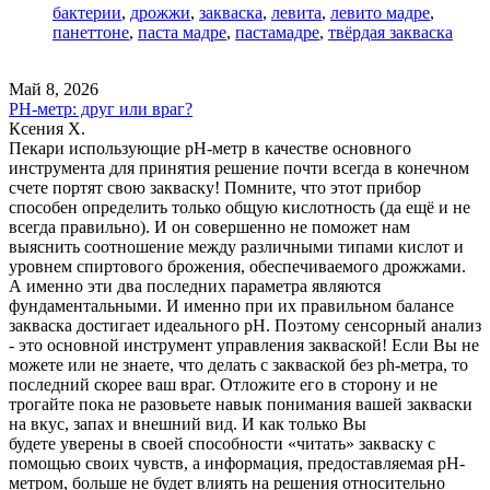
бактерии
,
дрожжи
,
закваска
,
левита
,
левито мадре
,
панеттоне
,
паста мадре
,
пастамадре
,
твёрдая закваска
Май 8, 2026
PH-метр: друг или враг?
Ксения Х.
Пекари использующие pH-метр в качестве основного
инструмента для принятия решение почти всегда в конечном
счете портят свою закваску! Помните, что этот прибор
способен определить только общую кислотность (да ещё и не
всегда правильно). И он совершенно не поможет нам
выяснить соотношение между различными типами кислот и
уровнем спиртового брожения, обеспечиваемого дрожжами.
А именно эти два последних параметра являются
фундаментальными. И именно при их правильном балансе
закваска достигает идеального pH. Поэтому сенсорный анализ
- это основной инструмент управления закваской! Если Вы не
можете или не знаете, что делать с закваской без ph-метра, то
последний скорее ваш враг. Отложите его в сторону и не
трогайте пока не разовьете навык понимания вашей закваски
на вкус, запах и внешний вид. И как только Вы
будете уверены в своей способности «читать» закваску с
помощью своих чувств, а информация, предоставляемая pH-
метром, больше не будет влиять на решения относительно