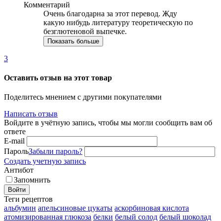
Комментарий
Очень благодарна за этот перевод. Жду
какую нибудь литературу теоретическую по
безглютеновой выпечке.
Показать больше
3
Оставить отзыв на этот товар
Поделитесь мнением с другими покупателями
Написать отзыв
Войдите в учётную запись, чтобы мы могли сообщить вам об
ответе
E-mail
Пароль
Забыли пароль?
Создать учетную запись
Антибот
Запомнить
Войти
Теги рецептов
альбумин
апельсиновые цукаты
аскорбиновая кислота
атомизированная глюкоза
белки
белый солод
белый шоколад