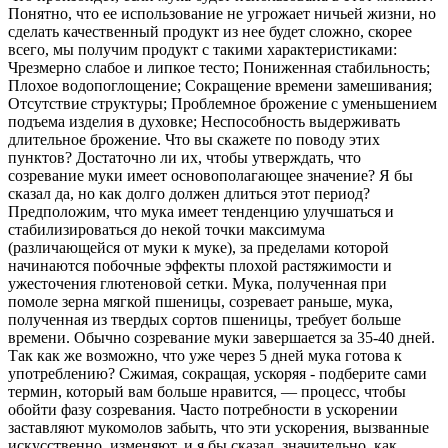
Понятно, что ее использование не угрожает ничьей жизни, но
сделать качественный продукт из нее будет сложно, скорее
всего, мы получим продукт с такими характеристиками:
Чрезмерно слабое и липкое тесто; Пониженная стабильность;
Плохое водопоглощение; Сокращение времени замешивания;
Отсутствие структуры; Проблемное брожение с уменьшением
подъема изделия в духовке; Неспособность выдерживать
длительное брожение. Что вы скажете по поводу этих
пунктов? Достаточно ли их, чтобы утверждать, что
созревание муки имеет основополагающее значение? Я бы
сказал да, но как долго должен длиться этот период?
Предположим, что мука имеет тенденцию улучшаться и
стабилизироваться до некой точки максимума
(различающейся от муки к муке), за пределами которой
начинаются побочные эффекты плохой растяжимости и
ужесточения глютеновой сетки. Мука, ​​полученная при
помоле зерна мягкой пшеницы, созревает раньше, мука,
полученная из твердых сортов пшеницы, требует больше
времени. Обычно созревание муки завершается за 35-40 дней.
Так как же возможно, что уже через 5 дней мука готова к
употреблению? Сжимая, сокращая, ускоряя - подберите сами
термин, который вам больше нравится, — процесс, чтобы
обойти фазу созревания. Часто потребности в ускорении
заставляют мукомолов забыть, что эти ускорения, вызванные
искусственно, изменяют, и я бы сказал, значительно, как