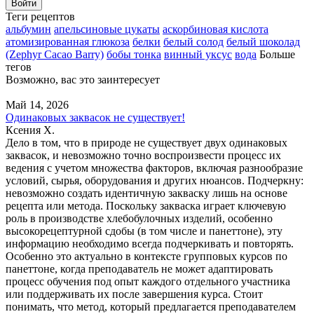
Войти
Теги рецептов
альбумин
апельсиновые цукаты
аскорбиновая кислота
атомизированная глюкоза
белки
белый солод
белый шоколад
(Zephyr Cacao Barry)
бобы тонка
винный уксус
вода
Больше
тегов
Возможно, вас это заинтересует
Май 14, 2026
Одинаковых заквасок не существует!
Ксения Х.
Дело в том, что в природе не существует двух одинаковых
заквасок, и невозможно точно воспроизвести процесс их
ведения с учетом множества факторов, включая разнообразие
условий, сырья, оборудования и других нюансов. Подчеркну:
невозможно создать идентичную закваску лишь на основе
рецепта или метода. Поскольку закваска играет ключевую
роль в производстве хлебобулочных изделий, особенно
высокорецептурной сдобы (в том числе и панеттоне), эту
информацию необходимо всегда подчеркивать и повторять.
Особенно это актуально в контексте групповых курсов по
панеттоне, когда преподаватель не может адаптировать
процесс обучения под опыт каждого отдельного участника
или поддерживать их после завершения курса. Стоит
понимать, что метод, который предлагается преподавателем