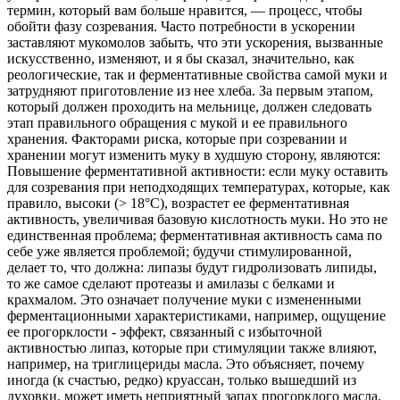
термин, который вам больше нравится, — процесс, чтобы
обойти фазу созревания. Часто потребности в ускорении
заставляют мукомолов забыть, что эти ускорения, вызванные
искусственно, изменяют, и я бы сказал, значительно, как
реологические, так и ферментативные свойства самой муки и
затрудняют приготовление из нее хлеба. За первым этапом,
который должен проходить на мельнице, должен следовать
этап правильного обращения с мукой и ее правильного
хранения. Факторами риска, которые при созревании и
хранении могут изменить муку в худшую сторону, являются:
Повышение ферментативной активности: если муку оставить
для созревания при неподходящих температурах, которые, как
правило, высоки (> 18°C), возрастет ее ферментативная
активность, увеличивая базовую кислотность муки. Но это не
единственная проблема; ферментативная активность сама по
себе уже является проблемой; будучи стимулированной,
делает то, что должна: липазы будут гидролизовать липиды,
то же самое сделают протеазы и амилазы с белками и
крахмалом. Это означает получение муки с измененными
ферментационными характеристиками, например, ощущение
ее прогорклости - эффект, связанный с избыточной
активностью липаз, которые при стимуляции также влияют,
например, на триглицериды масла. Это объясняет, почему
иногда (к счастью, редко) круассан, только вышедший из
духовки, может иметь неприятный запах прогорклого масла.