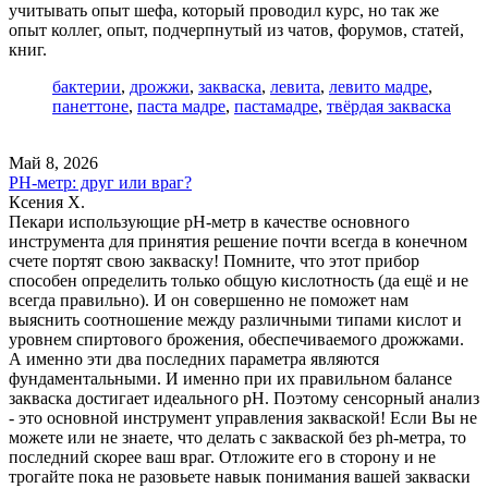
учитывать опыт шефа, который проводил курс, но так же
опыт коллег, опыт, подчерпнутый из чатов, форумов, статей,
книг.
бактерии
,
дрожжи
,
закваска
,
левита
,
левито мадре
,
панеттоне
,
паста мадре
,
пастамадре
,
твёрдая закваска
Май 8, 2026
PH-метр: друг или враг?
Ксения Х.
Пекари использующие pH-метр в качестве основного
инструмента для принятия решение почти всегда в конечном
счете портят свою закваску! Помните, что этот прибор
способен определить только общую кислотность (да ещё и не
всегда правильно). И он совершенно не поможет нам
выяснить соотношение между различными типами кислот и
уровнем спиртового брожения, обеспечиваемого дрожжами.
А именно эти два последних параметра являются
фундаментальными. И именно при их правильном балансе
закваска достигает идеального pH. Поэтому сенсорный анализ
- это основной инструмент управления закваской! Если Вы не
можете или не знаете, что делать с закваской без ph-метра, то
последний скорее ваш враг. Отложите его в сторону и не
трогайте пока не разовьете навык понимания вашей закваски