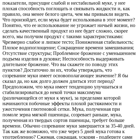
показатели, присущие слабой и нестабильной муке, у нее
плохая способность поглощать и связывать жидкости и, как
правило, она менее белого цвета, чем мы привыкли видеть.
Что произойдет, если мука будет использована в этот момент?
Понятно, что ее использование не угрожает ничьей жизни, но
сделать качественный продукт из нее будет сложно, скорее
всего, мы получим продукт с такими характеристиками:
Чрезмерно слабое и липкое тесто; Пониженная стабильность;
Плохое водопоглощение; Сокращение времени замешивания;
Отсутствие структуры; Проблемное брожение с уменьшением
подъема изделия в духовке; Неспособность выдерживать
длительное брожение. Что вы скажете по поводу этих
пунктов? Достаточно ли их, чтобы утверждать, что
созревание муки имеет основополагающее значение? Я бы
сказал да, но как долго должен длиться этот период?
Предположим, что мука имеет тенденцию улучшаться и
стабилизироваться до некой точки максимума
(различающейся от муки к муке), за пределами которой
начинаются побочные эффекты плохой растяжимости и
ужесточения глютеновой сетки. Мука, ​​полученная при
помоле зерна мягкой пшеницы, созревает раньше, мука,
полученная из твердых сортов пшеницы, требует больше
времени. Обычно созревание муки завершается за 35-40 дней.
Так как же возможно, что уже через 5 дней мука готова к
употреблению? Сжимая, сокращая, ускоряя - подберите сами