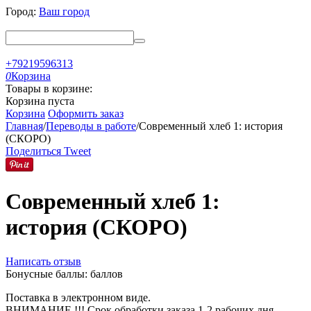
Город:
Ваш город
+79219596313
0
Корзина
Товары в корзине:
Корзина пуста
Корзина
Оформить заказ
Главная
/
Переводы в работе
/
Современный хлеб 1: история
(СКОРО)
Поделиться
Tweet
Современный хлеб 1:
история (СКОРО)
Написать отзыв
Бонусные баллы:
баллов
Поставка в электронном виде.
ВНИМАНИЕ !!! Срок обработки заказа 1-2 рабочих дня..