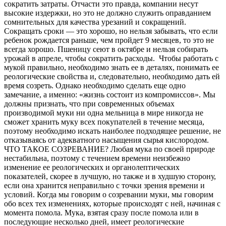
сократить затраты. Отчасти это правда, компании несут
высокие издержки, но это не должно служить оправданием
сомнительных для качества урезаний и сокращений.
Сокращать сроки — это хорошо, но нельзя забывать, что если
ребенок рождается раньше, чем пройдет 9 месяцев, то это не
всегда хорошо. Пшеницу сеют в октябре и нельзя собирать
урожай в апреле, чтобы сократить расходы. Чтобы работать с
мукой правильно, необходимо знать ее в деталях, понимать ее
реологические свойства и, следовательно, необходимо дать ей
время созреть. Однако необходимо сделать еще одно
замечание, а именно: «жизнь состоит из компромиссов». Мы
должны признать, что при современных объемах
производимой муки ни одна мельница в мире никогда не
сможет хранить муку всех покупателей в течение месяца,
поэтому необходимо искать наиболее подходящее решение, не
отказываясь от адекватного насыщения сырья кислородом.
ЧТО ТАКОЕ СОЗРЕВАНИЕ? Любая мука по своей природе
нестабильна, поэтому с течением времени неизбежно
изменение ее реологических и органолептических
показателей, скорее в лучшую, но также и в худшую сторону,
если она хранится неправильно с точки зрения времени и
условий. Когда мы говорим о созревании муки, мы говорим
обо всех тех изменениях, которые происходят с ней, начиная с
момента помола. Мука, ​​взятая сразу после помола или в
последующие несколько дней, имеет реологические