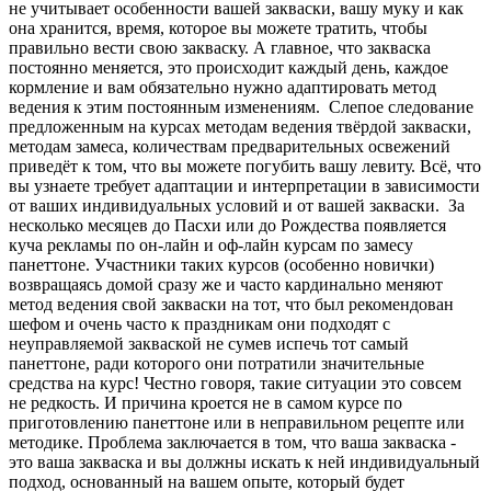
не учитывает особенности вашей закваски, вашу муку и как
она хранится, время, которое вы можете тратить, чтобы
правильно вести свою закваску. А главное, что закваска
постоянно меняется, это происходит каждый день, каждое
кормление и вам обязательно нужно адаптировать метод
ведения к этим постоянным изменениям. Слепое следование
предложенным на курсах методам ведения твёрдой закваски,
методам замеса, количествам предварительных освежений
приведёт к том, что вы можете погубить вашу левиту. Всё, что
вы узнаете требует адаптации и интерпретации в зависимости
от ваших индивидуальных условий и от вашей закваски. За
несколько месяцев до Пасхи или до Рождества появляется
куча рекламы по он-лайн и оф-лайн курсам по замесу
панеттоне. Участники таких курсов (особенно новички)
возвращаясь домой сразу же и часто кардинально меняют
метод ведения свой закваски на тот, что был рекомендован
шефом и очень часто к праздникам они подходят с
неуправляемой закваской не сумев испечь тот самый
панеттоне, ради которого они потратили значительные
средства на курс! Честно говоря, такие ситуации это совсем
не редкость. И причина кроется не в самом курсе по
приготовлению панеттоне или в неправильном рецепте или
методике. Проблема заключается в том, что ваша закваска -
это ваша закваска и вы должны искать к ней индивидуальный
подход, основанный на вашем опыте, который будет