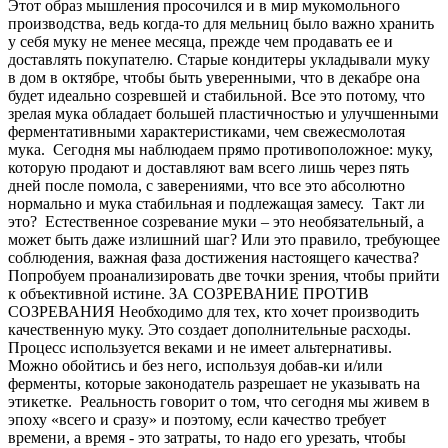
Этот образ мышления просочился и в мир мукомольного
производства, ведь когда-то для мельниц было важно хранить
у себя муку не менее месяца, прежде чем продавать ее и
доставлять покупателю. Старые кондитеры укладывали муку
в дом в октябре, чтобы быть уверенными, что в декабре она
будет идеально созревшей и стабильной. Все это потому, что
зрелая мука обладает большей пластичностью и улучшенными
ферментативными характеристиками, чем свежесмолотая
мука. Сегодня мы наблюдаем прямо противоположное: муку,
которую продают и доставляют вам всего лишь через пять
дней после помола, с заверениями, что все это абсолютно
нормально и мука стабильная и подлежащая замесу. Такт ли
это? Естественное созревание муки – это необязательный, а
может быть даже излишний шаг? Или это правило, требующее
соблюдения, важная фаза достижения настоящего качества?
Попробуем проанализировать две точки зрения, чтобы прийти
к объективной истине. ЗА СОЗРЕВАНИЕ ПРОТИВ
СОЗРЕВАНИЯ Необходимо для тех, кто хочет производить
качественную муку. Это создает дополнительные расходы.
Процесс используется веками и не имеет альтернативы.
Можно обойтись и без него, используя добав-ки и/или
ферменты, которые законодатель разрешает не указывать на
этикетке. Реальность говорит о том, что сегодня мы живем в
эпоху «всего и сразу» и поэтому, если качество требует
времени, а время - это затраты, то надо его урезать, чтобы