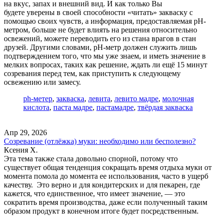
на вкус, запах и внешний вид. И как только Вы
будете уверены в своей способности «читать» закваску с
помощью своих чувств, а информация, предоставляемая pH-
метром, больше не будет влиять на решения относительно
освежений, можете переводить его из стана врагов в стан
друзей. Другими словами, pH-метр должен служить лишь
подтверждением того, что мы уже знаем, и иметь значение в
мелких вопросах, таких как решение, ждать ли ещё 15 минут
созревания перед тем, как приступить к следующему
освежению или замесу.
ph-метер
,
закваска
,
левита
,
левито мадре
,
молочная
кислота
,
паста мадре
,
пастамадре
,
твёрдая закваска
Апр 29, 2026
Созревание (отлёжка) муки: необходимо или бесполезно?
Ксения Х.
Эта тема также стала довольно спорной, потому что
существует общая тенденция сокращать время отдыха муки от
момента помола до момента ее использования, часто в ущерб
качеству. Это верно и для кондитерских и для пекарен, где
кажется, что единственное, что имеет значение, — это
сократить время производства, даже если полученный таким
образом продукт в конечном итоге будет посредственным.