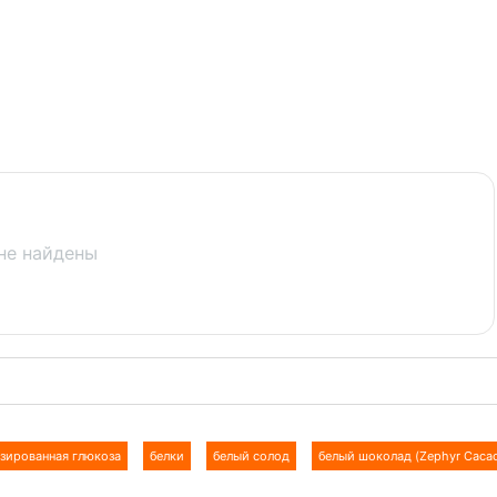
не найдены
зированная глюкоза
белки
белый солод
белый шоколад (Zephyr Cacao