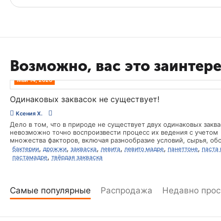
Возможно, вас это заинтер
Май 14, 2026
Одинаковых заквасок не существует!
Ксения Х.
Дело в том, что в природе не существует двух одинаковых заква
невозможно точно воспроизвести процесс их ведения с учетом
множества факторов, включая разнообразие условий, сырья, об
и других нюансов. Подчеркну: невозможно создать идентичную 
,
,
,
,
,
,
бактерии
дрожжи
закваска
левита
левито мадре
панеттоне
паста
лишь на основе рецепта или метода. Поскольку закваска играет ключевую
,
пастамадре
твёрдая закваска
роль в производстве хлебобулочных изделий, особенно
высокорецептурной сдобы (в том числе и панеттоне), эту инфо
необходимо всегда подчеркивать и повторять. Особенно это акт
контексте групповых курсов по панеттоне, когда преподавател
Самые популярные
Распродажа
Недавно про
адаптировать процесс обучения под опыт каждого отдельного у
или поддерживать их после завершения курса. Стоит понимать, что метод,
который предлагается преподавателем не учитывает особеннос
закваски, вашу муку и как она хранится, время, которое вы мож