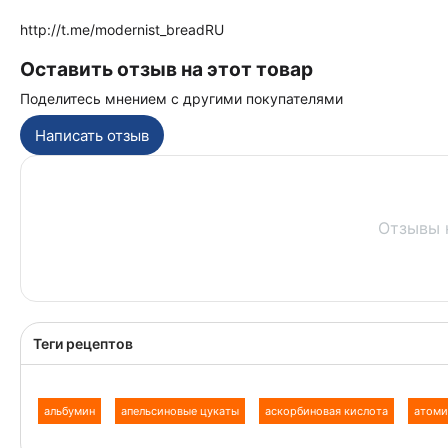
http://t.me/modernist_breadRU
Оставить отзыв на этот товар
Поделитесь мнением с другими покупателями
Написать отзыв
Отзывы 
Теги рецептов
альбумин
апельсиновые цукаты
аскорбиновая кислота
атоми